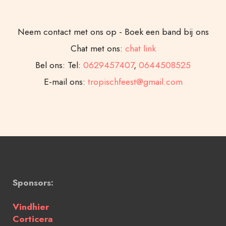
Neem contact met ons op - Boek een band bij ons
Chat met ons:
chat link
Bel ons: Tel:
0629457407
,
0644508525
E-mail ons:
tropischfeest@gmail.com
Sponsors:
Vindhier
Corticera