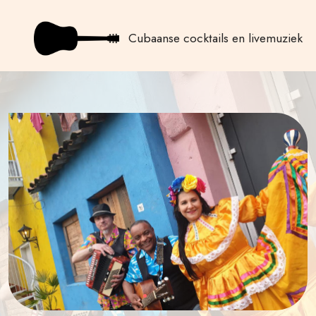
Cubaanse cocktails en livemuziek