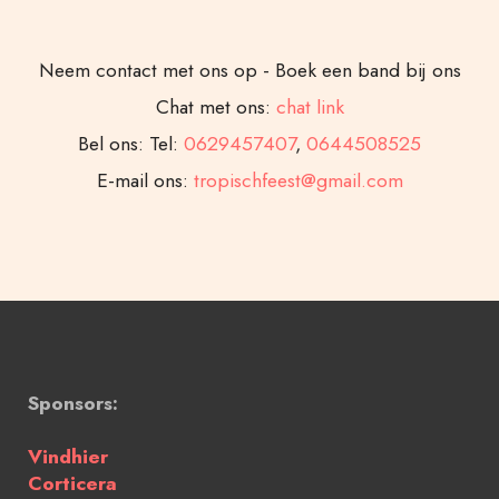
Neem contact met ons op - Boek een band bij ons
Chat met ons:
chat link
Bel ons: Tel:
0629457407
,
0644508525
E-mail ons:
tropischfeest@gmail.com
Sponsors:
Vindhier
Corticera