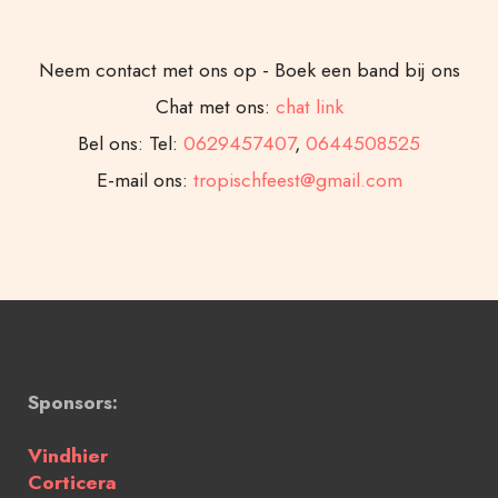
Neem contact met ons op - Boek een band bij ons
Chat met ons:
chat link
Bel ons: Tel:
0629457407
,
0644508525
E-mail ons:
tropischfeest@gmail.com
Sponsors:
Vindhier
Corticera